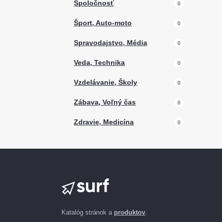
Spoločnosť
0
Šport, Auto-moto
0
Spravodajstvo, Média
0
Veda, Technika
0
Vzdelávanie, Školy
0
Zábava, Voľný čas
0
Zdravie, Medicína
0
Katalóg stránok a
produktov
.