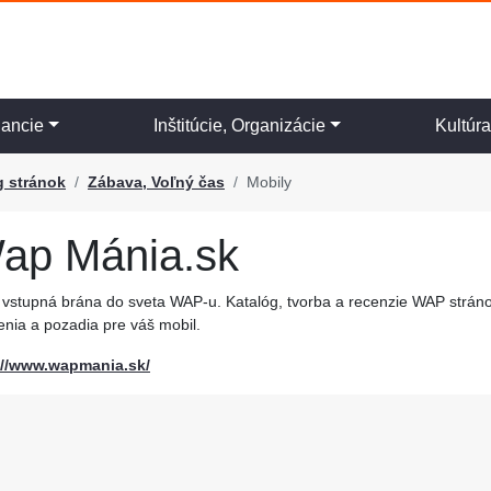
nancie
Inštitúcie, Organizácie
Kultúr
g stránok
Zábava, Voľný čas
Mobily
ap Mánia.sk
vstupná brána do sveta WAP-u. Katalóg, tvorba a recenzie WAP stránok
nia a pozadia pre váš mobil.
://www.wapmania.sk/