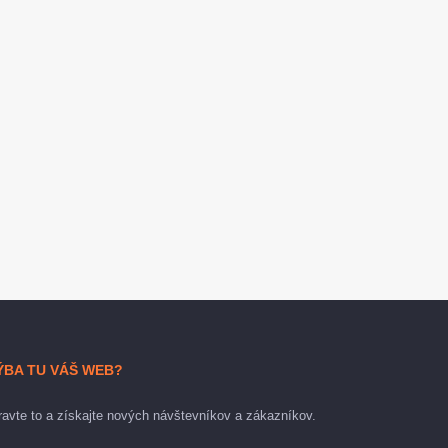
ÝBA TU VÁŠ WEB?
avte to a získajte nových návštevníkov a zákazníkov.