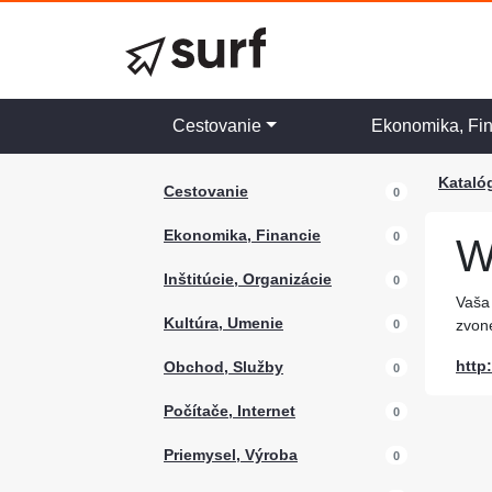
Cestovanie
Ekonomika, Fi
Kataló
Cestovanie
0
Ekonomika, Financie
0
W
Inštitúcie, Organizácie
0
Vaša 
Kultúra, Umenie
zvone
0
http
Obchod, Služby
0
Počítače, Internet
0
Priemysel, Výroba
0