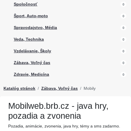
Spoločnosť
0
Šport, Auto-moto
0
Spravodajstvo, Média
0
Veda, Technika
0
Vzdelávanie, Školy
0
Zábava, Voľný čas
0
Zdravie, Medicína
0
Katalóg stránok
Zábava, Voľný čas
Mobily
Mobilweb.brb.cz - java hry,
pozadia a zvonenia
Pozadia, animácie, zvonenia, java hry, témy a sms zadarmo.