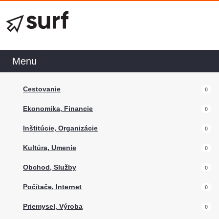
Menu
Cestovanie
0
Ekonomika, Financie
0
Inštitúcie, Organizácie
0
Kultúra, Umenie
0
Obchod, Služby
0
Počítače, Internet
0
Priemysel, Výroba
0