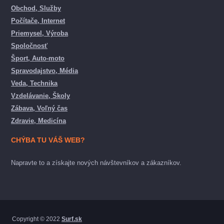
Obchod, Služby
Počítače, Internet
Priemysel, Výroba
Spoločnosť
Šport, Auto-moto
Spravodajstvo, Média
Veda, Technika
Vzdelávanie, Školy
Zábava, Voľný čas
Zdravie, Medicína
CHÝBA TU VÁŠ WEB?
Napravte to a získajte nových návštevníkov a zákazníkov.
Copyright © 2022
Surf.sk