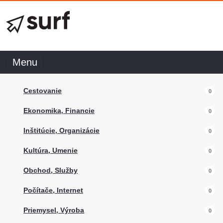
Menu
Cestovanie
0
Ekonomika, Financie
0
Inštitúcie, Organizácie
0
Kultúra, Umenie
0
Obchod, Služby
0
Počítače, Internet
0
Priemysel, Výroba
0