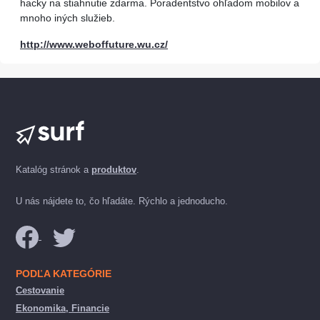
hacky na stiahnutie zdarma. Poradentstvo ohľadom mobilov a
mnoho iných služieb.
http://www.weboffuture.wu.cz/
Katalóg stránok a
produktov
.
U nás nájdete to, čo hľadáte. Rýchlo a jednoducho.
PODĽA KATEGÓRIE
Cestovanie
Ekonomika, Financie