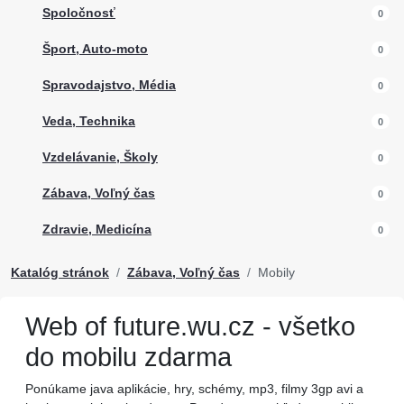
Spoločnosť
0
Šport, Auto-moto
0
Spravodajstvo, Média
0
Veda, Technika
0
Vzdelávanie, Školy
0
Zábava, Voľný čas
0
Zdravie, Medicína
0
Katalóg stránok
Zábava, Voľný čas
Mobily
Web of future.wu.cz - všetko
do mobilu zdarma
Ponúkame java aplikácie, hry, schémy, mp3, filmy 3gp avi a