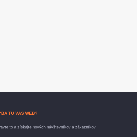
ÝBA TU VÁŠ WEB?
avte to a získajte nových návštevníkov a zákazníkov.