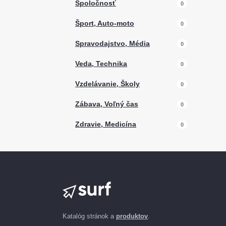
Spoločnosť
0
Šport, Auto-moto
0
Spravodajstvo, Média
0
Veda, Technika
0
Vzdelávanie, Školy
0
Zábava, Voľný čas
0
Zdravie, Medicína
0
Katalóg stránok a
produktov
.