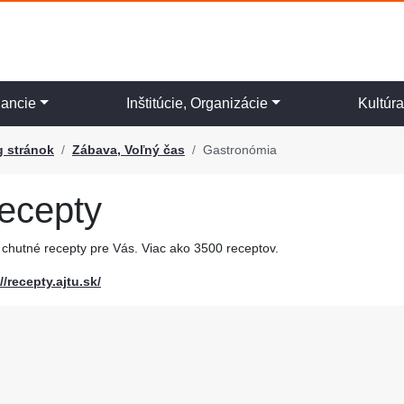
nancie
Inštitúcie, Organizácie
Kultúr
g stránok
Zábava, Voľný čas
Gastronómia
ecepty
chutné recepty pre Vás. Viac ako 3500 receptov.
//recepty.ajtu.sk/