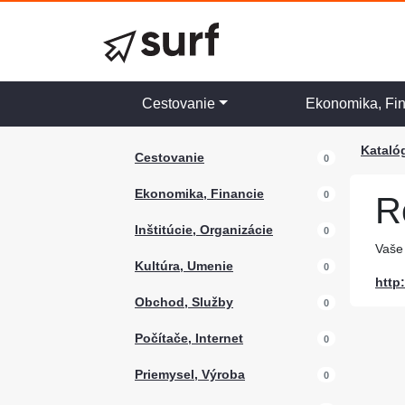
Cestovanie
Ekonomika, Fi
Kataló
Cestovanie
0
Ekonomika, Financie
0
R
Inštitúcie, Organizácie
0
Vaše 
Kultúra, Umenie
0
http:
Obchod, Služby
0
Počítače, Internet
0
Priemysel, Výroba
0