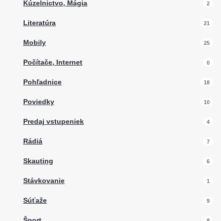
Kúzelnictvo, Mágia
2
Literatúra
21
Mobily
25
Počítače, Internet
0
Pohľadnice
18
Poviedky
10
Predaj vstupeniek
4
Rádiá
7
Skauting
6
Stávkovanie
1
Súťaže
9
Šport
8