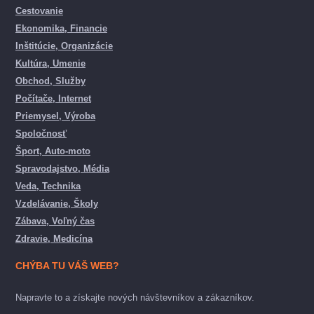
Cestovanie
Ekonomika, Financie
Inštitúcie, Organizácie
Kultúra, Umenie
Obchod, Služby
Počítače, Internet
Priemysel, Výroba
Spoločnosť
Šport, Auto-moto
Spravodajstvo, Média
Veda, Technika
Vzdelávanie, Školy
Zábava, Voľný čas
Zdravie, Medicína
CHÝBA TU VÁŠ WEB?
Napravte to a získajte nových návštevníkov a zákazníkov.