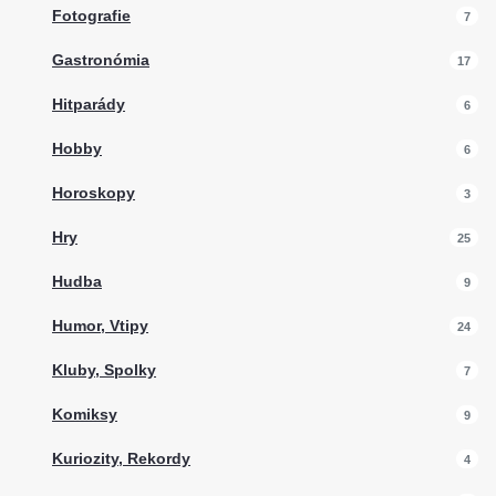
Fotografie
7
Gastronómia
17
Hitparády
6
Hobby
6
Horoskopy
3
Hry
25
Hudba
9
Humor, Vtipy
24
Kluby, Spolky
7
Komiksy
9
Kuriozity, Rekordy
4