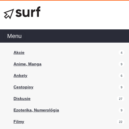
Menu
Akcie
4
Anime, Manga
9
Ankety
6
Cestopisy
9
Diskusie
27
Ezoterika, Numerológia
9
Filmy
22