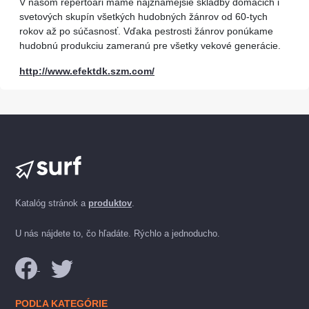
V našom repertoári máme najznámejšie skladby domácich i
svetových skupín všetkých hudobných žánrov od 60-tych
rokov až po súčasnosť. Vďaka pestrosti žánrov ponúkame
hudobnú produkciu zameranú pre všetky vekové generácie.
http://www.efektdk.szm.com/
Katalóg stránok a
produktov
.
U nás nájdete to, čo hľadáte. Rýchlo a jednoducho.
PODĽA KATEGÓRIE