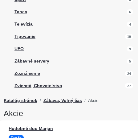
Tanec
6
Televízia
4
Tipovanie
19
UFO
9
Zábavné servery
5
Zoznámenie
24
Zvieratá, Chovateľstvo
27
Katalóg stránok
Zábava, Voľný čas
Akcie
Akcie
Hudobné duo Marjan
Top 8x