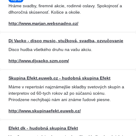
Hráme svadby, firemné akcie, rodinné oslavy. Spokojnosť a
dlhoročná skúsenosť. Košice a okolie.
http://www.marjan.websnadno.cz/
Dj Vacko - disco music, stužková, svadba, ozvučovanie
Disco hudba všetkého druhu na vašu akciu.
http://www.djvacko.szm.com/
Skupina Efekt.euweb.cz - hudobná skupina Efekt
Máme v repertoári najznámejšie skladby svetových skupín a
interpretov od 60-tych rokov až po súčasnú scénu.
Prirodzene nechýbajú nám ani známe ľudové piesne.
http://www.skupinaefekt.euweb.cz/
Efekt dk - hudobná skupina Efekt