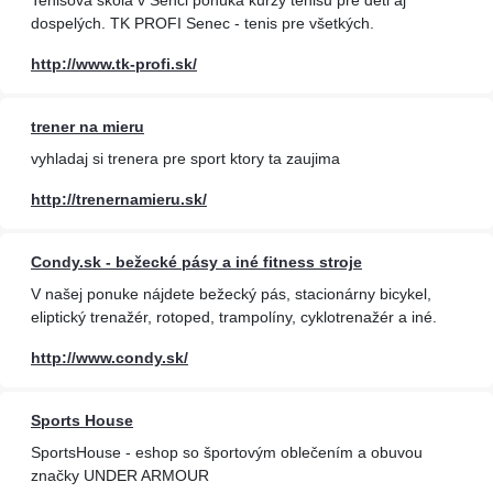
Tenisová škola v Senci ponúka kurzy tenisu pre deti aj
dospelých. TK PROFI Senec - tenis pre všetkých.
http://www.tk-profi.sk/
trener na mieru
vyhladaj si trenera pre sport ktory ta zaujima
http://trenernamieru.sk/
Condy.sk - bežecké pásy a iné fitness stroje
V našej ponuke nájdete bežecký pás, stacionárny bicykel,
eliptický trenažér, rotoped, trampolíny, cyklotrenažér a iné.
http://www.condy.sk/
Sports House
SportsHouse - eshop so športovým oblečením a obuvou
značky UNDER ARMOUR