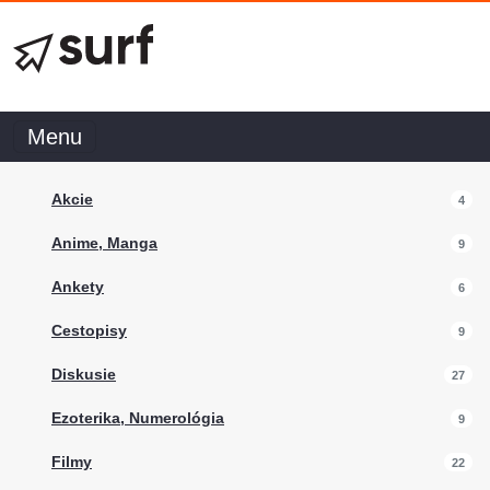
Menu
Akcie
4
Anime, Manga
9
Ankety
6
Cestopisy
9
Diskusie
27
Ezoterika, Numerológia
9
Filmy
22