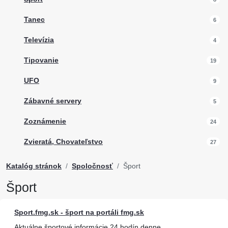
Tanec
6
Televízia
4
Tipovanie
19
UFO
9
Zábavné servery
5
Zoznámenie
24
Zvieratá, Chovateľstvo
27
Katalóg stránok
Spoločnosť
Šport
Šport
Sport.fmg.sk - šport na portáli fmg.sk
Aktuálne športové informácie 24 hodín denne.