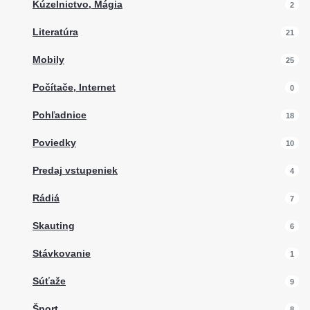
Kúzelnictvo, Mágia
2
Literatúra
21
Mobily
25
Počítače, Internet
0
Pohľadnice
18
Poviedky
10
Predaj vstupeniek
4
Rádiá
7
Skauting
6
Stávkovanie
1
Súťaže
9
Šport
8