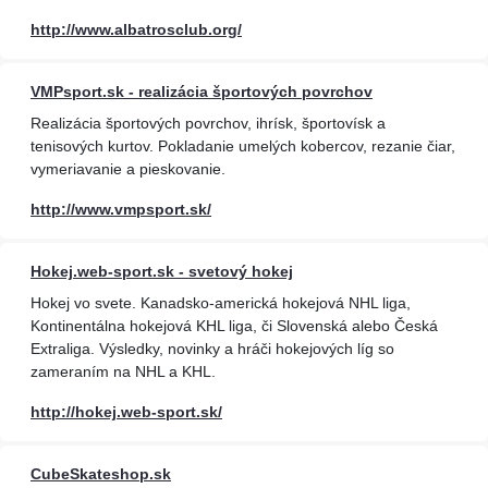
http://www.albatrosclub.org/
VMPsport.sk - realizácia športových povrchov
Realizácia športových povrchov, ihrísk, športovísk a
tenisových kurtov. Pokladanie umelých kobercov, rezanie čiar,
vymeriavanie a pieskovanie.
http://www.vmpsport.sk/
Hokej.web-sport.sk - svetový hokej
Hokej vo svete. Kanadsko-americká hokejová NHL liga,
Kontinentálna hokejová KHL liga, či Slovenská alebo Česká
Extraliga. Výsledky, novinky a hráči hokejových líg so
zameraním na NHL a KHL.
http://hokej.web-sport.sk/
CubeSkateshop.sk