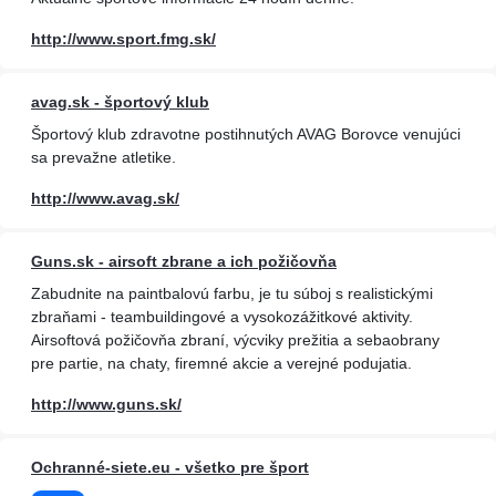
http://www.sport.fmg.sk/
avag.sk - športový klub
Športový klub zdravotne postihnutých AVAG Borovce venujúci
sa prevažne atletike.
http://www.avag.sk/
Guns.sk - airsoft zbrane a ich požičovňa
Zabudnite na paintbalovú farbu, je tu súboj s realistickými
zbraňami - teambuildingové a vysokozážitkové aktivity.
Airsoftová požičovňa zbraní, výcviky prežitia a sebaobrany
pre partie, na chaty, firemné akcie a verejné podujatia.
http://www.guns.sk/
Ochranné-siete.eu - všetko pre šport