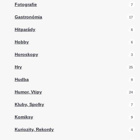
Fotografie
7
Gastronómia
17
Hitparády
6
Hobby
6
Horoskopy
3
Hry
25
Hudba
9
Humor, Vtipy
24
Kluby, Spolky
7
Komiksy
9
Kuriozity, Rekordy
4