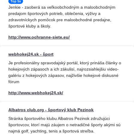
Top 5x
Jenkie - zaoberá sa veľkoobchodným a maloobchodným
predajom športových potrieb, oblečenia, výživy a
zdravotníckych pomôcok pre maloobchodné predajne,
športové kluby a školy.
http://www.ochranne-siete.eu/
webhokej24.sk - šport
Je profesionálny spravodajský portál, ktorý prináša články o
hokejových zápasoch a ich zákulisí, najrozsiahlejšiu video-
galériu z hokejových zápasov, najživšie hokejové diskusné
fórum
http://www.webhokej24.sk/
Albatros club.org - športový klub Pezinok
Stránka športového klubu Albatros Pezinok združujúci
športovcov, ktorí majú záujem o netradičné športy akými sú
najmä golf, yachting, tenis a športová streľba.