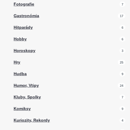
Fotografie
7
Gastronómia
17
Hitparády
6
Hobby
6
Horoskopy
3
Hry
25
Hudba
9
Humor, Vtipy
24
Kluby, Spolky
7
Komiksy
9
Kuriozity, Rekordy
4