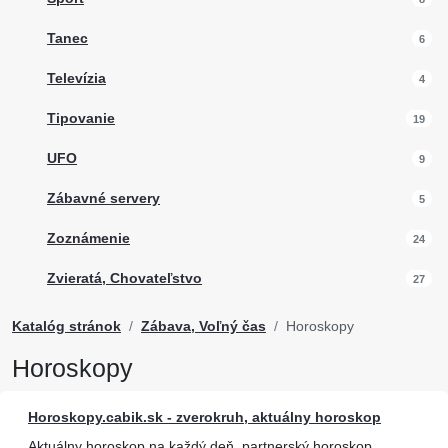
Tanec
6
Televízia
4
Tipovanie
19
UFO
9
Zábavné servery
5
Zoznámenie
24
Zvieratá, Chovateľstvo
27
Katalóg stránok
Zábava, Voľný čas
Horoskopy
Horoskopy
Horoskopy.cabik.sk - zverokruh, aktuálny horoskop
Aktuálny horoskop na každý deň, partnerský horoskop,