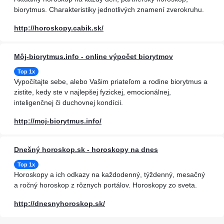
biorytmus. Charakteristiky jednotlivých znamení zverokruhu.
http://horoskopy.cabik.sk/
Môj-biorytmus.info - online výpočet biorytmov
Top 1x
Vypočítajte sebe, alebo Vašim priateľom a rodine biorytmus a
zistite, kedy ste v najlepšej fyzickej, emocionálnej,
inteligenčnej či duchovnej kondícii.
http://moj-biorytmus.info/
Dnešný horoskop.sk - horoskopy na dnes
Top 1x
Horoskopy a ich odkazy na každodenný, týždenný, mesačný
a ročný horoskop z rôznych portálov. Horoskopy zo sveta.
http://dnesnyhoroskop.sk/