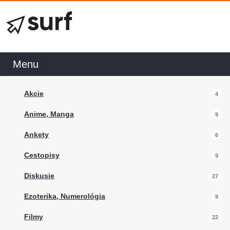
Menu
Akcie
4
Anime, Manga
9
Ankety
6
Cestopisy
9
Diskusie
27
Ezoterika, Numerológia
9
Filmy
22