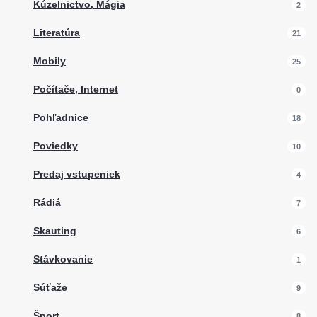
Kúzelnictvo, Mágia
2
Literatúra
21
Mobily
25
Počítače, Internet
0
Pohľadnice
18
Poviedky
10
Predaj vstupeniek
4
Rádiá
7
Skauting
6
Stávkovanie
1
Súťaže
9
Šport
8