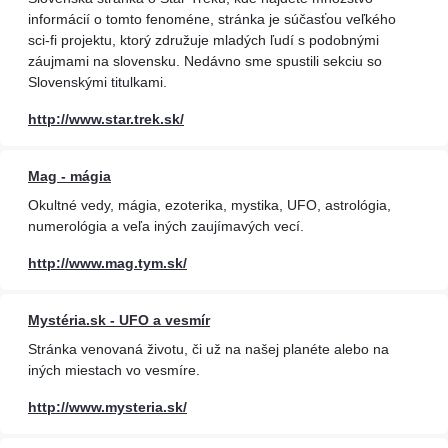
informácií o tomto fenoméne, stránka je súčasťou veľkého
sci-fi projektu, ktorý združuje mladých ľudí s podobnými
záujmami na slovensku. Nedávno sme spustili sekciu so
Slovenskými titulkami.
http://www.star.trek.sk/
Mag - mágia
Okultné vedy, mágia, ezoterika, mystika, UFO, astrológia,
numerológia a veľa iných zaujímavých vecí.
http://www.mag.tym.sk/
Mystéria.sk - UFO a vesmír
Stránka venovaná životu, či už na našej planéte alebo na
iných miestach vo vesmíre.
http://www.mysteria.sk/