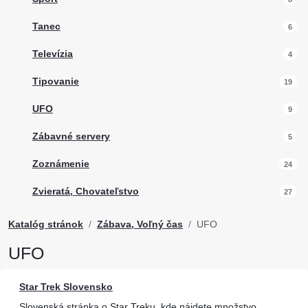
Tanec
6
Televízia
4
Tipovanie
19
UFO
9
Zábavné servery
5
Zoznámenie
24
Zvieratá, Chovateľstvo
27
Katalóg stránok
Zábava, Voľný čas
UFO
UFO
Star Trek Slovensko
Slovenská stránka o Star Treku, kde nájdete množstvo