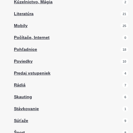
Kúzelnictvo, Mágia
2
Literatúra
21
Mobily
25
Počítače, Internet
0
Pohľadnice
18
Poviedky
10
Predaj vstupeniek
4
Rádiá
7
Skauting
6
Stávkovanie
1
Súťaže
9
Šport
8