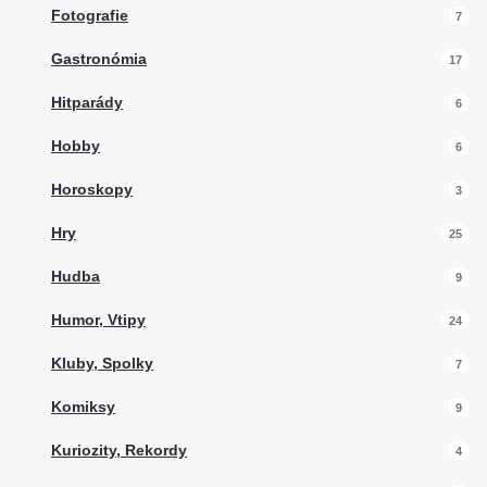
Fotografie
7
Gastronómia
17
Hitparády
6
Hobby
6
Horoskopy
3
Hry
25
Hudba
9
Humor, Vtipy
24
Kluby, Spolky
7
Komiksy
9
Kuriozity, Rekordy
4