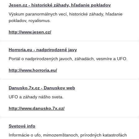
Jesen.cz - historické záhady, hľadanie pokladov
Výskum paranormálnych vecí, historické záhady, hľadanie
pokladov, royalismus.
http://www.jesen.cz/
Horroria.eu - nadprirodzené javy
Portál o nadprirodzených javoch, záhadách, vesmíre a UFO.
http://www.horroria.eu/
Danusko.7x.cz - Danuskov web
UFO a záhady nášho sveta.
http://www.danusko.7x.cz/
Svetové info
Informácie o ufo, mimozemštanoch, prírodných katastrofách