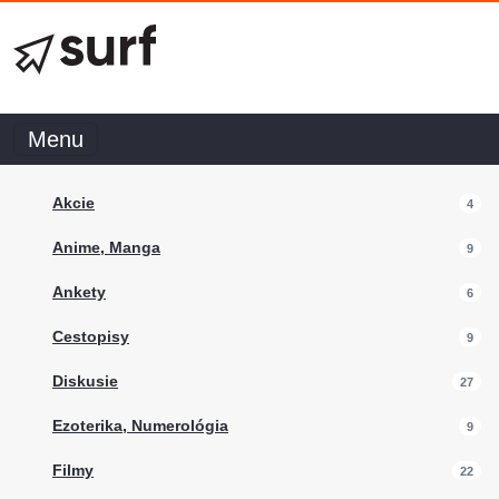
Menu
Akcie
4
Anime, Manga
9
Ankety
6
Cestopisy
9
Diskusie
27
Ezoterika, Numerológia
9
Filmy
22