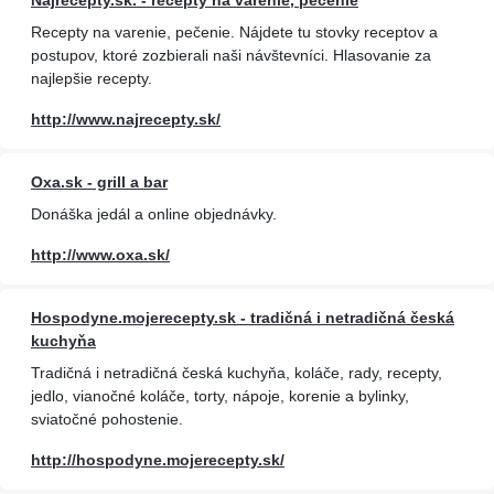
Najrecepty.sk. - recepty na varenie, pečenie
Recepty na varenie, pečenie. Nájdete tu stovky receptov a
postupov, ktoré zozbierali naši návštevníci. Hlasovanie za
najlepšie recepty.
http://www.najrecepty.sk/
Oxa.sk - grill a bar
Donáška jedál a online objednávky.
http://www.oxa.sk/
Hospodyne.mojerecepty.sk - tradičná i netradičná česká
kuchyňa
Tradičná i netradičná česká kuchyňa, koláče, rady, recepty,
jedlo, vianočné koláče, torty, nápoje, korenie a bylinky,
sviatočné pohostenie.
http://hospodyne.mojerecepty.sk/