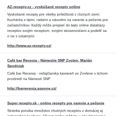
AZ-recepty.cz - vyskúšané recepty online
Vyskúšané recepty pre všetky príležitosti z rôznych zemí.
Kuchárka s tipmi, radami a návodmi na varenie a pečenie pre
začiatočníkov. Každý môže prispieť do tejto online databázy
receptov svojim receptom, svojimi skúsenosťami a podeliť sa
o ne s ostatnými.
http://www.az-recepty.cz/
Café bar Recesia - Námestie SNP Zvolen, Marián
Spodniak
Café bar Recesia - nefajčiarska kaviareň vo Zvolene v tichom
prostredí na Námestí SNP.
http://barrecesia.aspone.cz/
Super recepty.sk - online recepty pre varenie a pečenie
Stránka ponúka množstvo chutných receptov z domácej aj