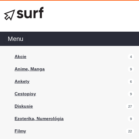
Menu
Akcie
4
Anime, Manga
9
Ankety
6
Cestopisy
9
Diskusie
27
Ezoterika, Numerológia
9
Filmy
22