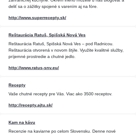
zahraničnej kuchyne. Okrem iného môžete u nás blogovať a
deliť sa o zážitky spojené s varením aj na fóre.
http://www.superrecepty.sk/
Reštaurácia Ratuš, Spišská Nová Ves
Reštaurácia Ratuš, Spišská Nová Ves – pod Radnicou.
Reštaurácia otvorená v novom štýle. Využite kvalitné služby,
príjemné prostredie a chutné jedlo.
http://www.ratus-snv.eu/
Recepty
Vaše chutné recepty pre Vás. Viac ako 3500 receptov.
http://recepty.ajtu.sk/
Kam na kávu
Recenzie na kaviarne po celom Slovensku. Denne nové