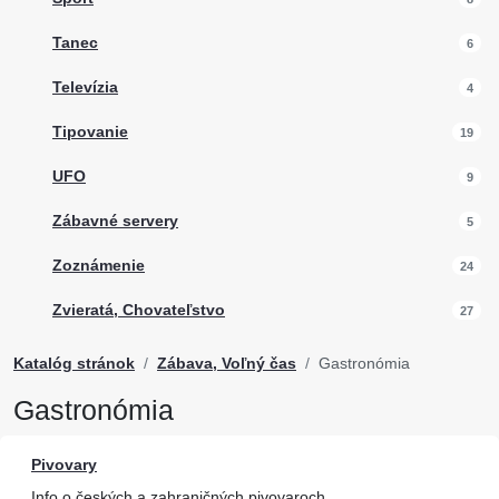
Tanec
6
Televízia
4
Tipovanie
19
UFO
9
Zábavné servery
5
Zoznámenie
24
Zvieratá, Chovateľstvo
27
Katalóg stránok
Zábava, Voľný čas
Gastronómia
Gastronómia
Pivovary
Info o českých a zahraničných pivovaroch.