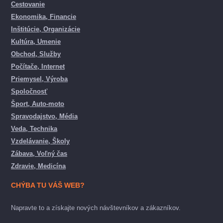
Cestovanie
Ekonomika, Financie
Inštitúcie, Organizácie
Kultúra, Umenie
Obchod, Služby
Počítače, Internet
Priemysel, Výroba
Spoločnosť
Šport, Auto-moto
Spravodajstvo, Média
Veda, Technika
Vzdelávanie, Školy
Zábava, Voľný čas
Zdravie, Medicína
CHÝBA TU VÁŠ WEB?
Napravte to a získajte nových návštevníkov a zákazníkov.