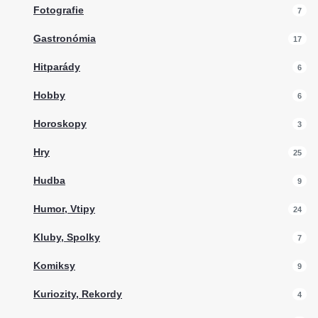
Fotografie
7
Gastronómia
17
Hitparády
6
Hobby
6
Horoskopy
3
Hry
25
Hudba
9
Humor, Vtipy
24
Kluby, Spolky
7
Komiksy
9
Kuriozity, Rekordy
4