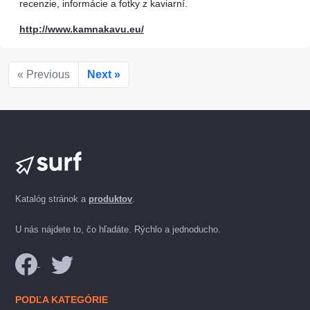
recenzie, informácie a fotky z kaviarní.
http://www.kamnakavu.eu/
« Previous
Next »
Katalóg stránok a
produktov
.
U nás nájdete to, čo hľadáte. Rýchlo a jednoducho.
PODĽA KATEGÓRIE