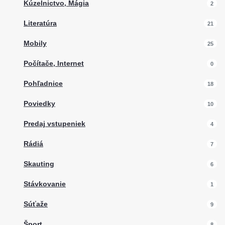
Kúzelnictvo, Mágia
2
Literatúra
21
Mobily
25
Počítače, Internet
0
Pohľadnice
18
Poviedky
10
Predaj vstupeniek
4
Rádiá
7
Skauting
6
Stávkovanie
1
Súťaže
9
Šport
8