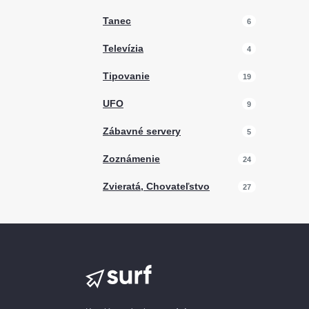
Tanec
6
Televízia
4
Tipovanie
19
UFO
9
Zábavné servery
5
Zoznámenie
24
Zvieratá, Chovateľstvo
27