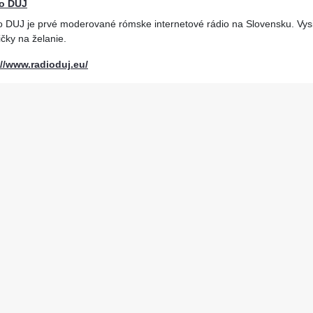
o DUJ
o DUJ je prvé moderované rómske internetové rádio na Slovensku. Vysi
čky na želanie.
://www.radioduj.eu/