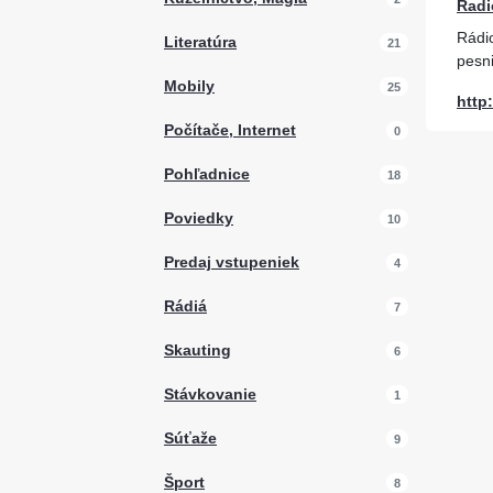
Radi
Rádi
Literatúra
21
pesni
Mobily
25
http
Počítače, Internet
0
Pohľadnice
18
Poviedky
10
Predaj vstupeniek
4
Rádiá
7
Skauting
6
Stávkovanie
1
Súťaže
9
Šport
8