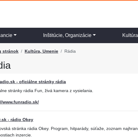
nancie
Inštitúcie, Organizácie
Kultúr
g stránok
Kultúra, Umenie
Rádia
dia
adio.sk - oficiálne stránky rádia
álne stránky rádia Fun, živá kamera z vysielania.
://www.funradio.sk/
.sk - rádio Okey
ská stránka rádia Okey. Program, hitparády, súťaže, zoznam najhranejší
stiach inzercie.