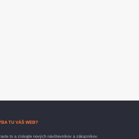
ÝBA TU VÁŠ WEB?
avte to a získajte nových návštevníkov a zákazníkov.