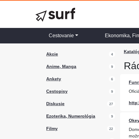
Cestovanie
Ekonomika, Fi
Kataló
Akcie
4
Rá
Anime, Manga
9
Ankety
6
Funr
Cestopisy
Ofici
9
http
Diskusie
27
Ezoterika, Numerológia
9
Okey
Filmy
22
Domov
možno