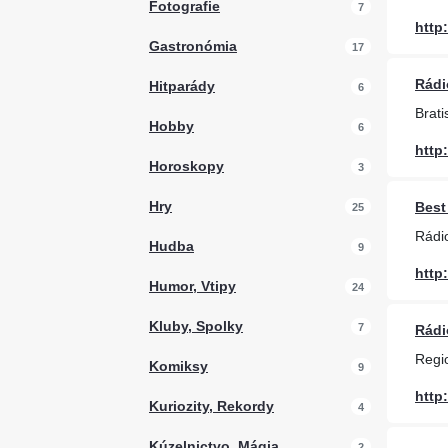
Fotografie
7
http
Gastronómia
17
Rádi
Hitparády
6
Brati
Hobby
6
http
Horoskopy
3
Hry
Best
25
Rádio
Hudba
9
http
Humor, Vtipy
24
Kluby, Spolky
7
Rádi
Regi
Komiksy
9
http
Kuriozity, Rekordy
4
Kúzelnictvo, Mágia
2