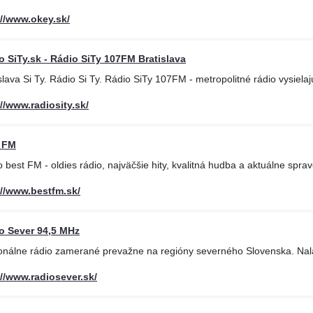
://www.okey.sk/
o SiTy.sk - Rádio SiTy 107FM Bratislava
slava Si Ty. Rádio Si Ty. Rádio SiTy 107FM - metropolitné rádio vysielaj
://www.radiosity.sk/
 FM
 best FM - oldies rádio, najväčšie hity, kvalitná hudba a aktuálne sprav
://www.bestfm.sk/
o Sever 94,5 MHz
onálne rádio zamerané prevažne na regióny severného Slovenska. Nala
://www.radiosever.sk/